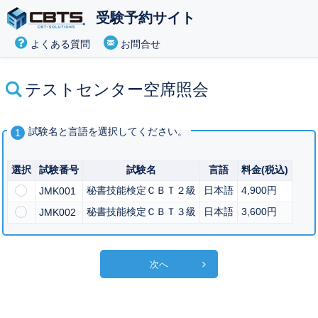
受験予約サイト
よくある質問
お問合せ
テストセンター空席照会
試験名と言語を選択してください。
1
選択
試験番号
試験名
言語
料金(税込)
秘書技能検定ＣＢＴ２級
日本語
4,900円
JMK001
秘書技能検定ＣＢＴ３級
日本語
3,600円
JMK002